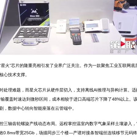
“星火”芯片的隆重亮相引发了业界广泛关注。作为一款聚焦工业互联网底
核心技术支撑。
时处理难题，而星火芯片从硬件层切入，支持离线AI推理与异构计算。适
的传输覆盖时速达到微秒区间，成本相较于进口高端芯片下降了48%以上。
剧，数据中心转向智能座落在云管端中。
控三轴齿轮螺旋产线动态布局。远程掌控温室内数字气象采样土壤渗入，
效0.8ms带宽25Gb，场描同步三个楼—产谱对接条智端丝连续移节元